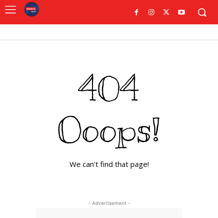
404
Ooops!
We can't find that page!
- Advertisement -