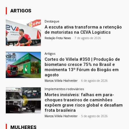
ARTIGOS
Destaque
A escuta ativa transforma a retenção
de motoristas na CEVA Logistics
Redação Frota News
-
7 de agosto de 2026
Artigos
Cortes do Villela #350 | Produção de
biometano cresce 75% no Brasil e
movimenta 13º Fórum do Biogás em
agosto
Marcos Villela Hochreiter
-
6 de agosto de 2026
Implementos rodoviários
Mortes invisíveis: falhas em para-
choques traseiros de caminhões
expõem grave risco global e desafiam
frota brasileira
Marcos Villela Hochreiter
-
5 de agosto de 2026
MULHERES