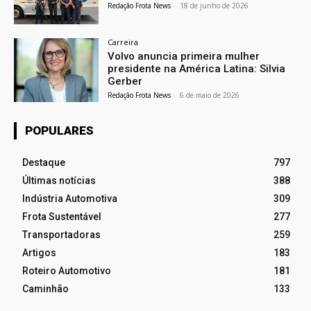
Redação Frota News
-
18 de junho de 2026
Carreira
Volvo anuncia primeira mulher
presidente na América Latina: Silvia
Gerber
Redação Frota News
-
6 de maio de 2026
POPULARES
Destaque
797
Últimas notícias
388
Indústria Automotiva
309
Frota Sustentável
277
Transportadoras
259
Artigos
183
Roteiro Automotivo
181
Caminhão
133