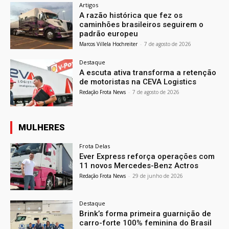
Artigos
A razão histórica que fez os
caminhões brasileiros seguirem o
padrão europeu
Marcos Villela Hochreiter
-
7 de agosto de 2026
Destaque
A escuta ativa transforma a retenção
de motoristas na CEVA Logistics
Redação Frota News
-
7 de agosto de 2026
MULHERES
Frota Delas
Ever Express reforça operações com
11 novos Mercedes-Benz Actros
Redação Frota News
-
29 de junho de 2026
Destaque
Brink’s forma primeira guarnição de
carro-forte 100% feminina do Brasil