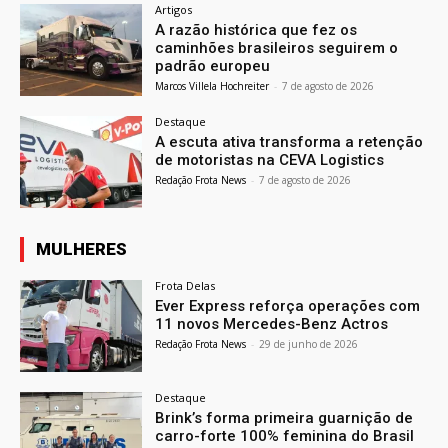
Artigos
A razão histórica que fez os
caminhões brasileiros seguirem o
padrão europeu
Marcos Villela Hochreiter
-
7 de agosto de 2026
Destaque
A escuta ativa transforma a retenção
de motoristas na CEVA Logistics
Redação Frota News
-
7 de agosto de 2026
MULHERES
Frota Delas
Ever Express reforça operações com
11 novos Mercedes-Benz Actros
Redação Frota News
-
29 de junho de 2026
Destaque
Brink’s forma primeira guarnição de
carro-forte 100% feminina do Brasil