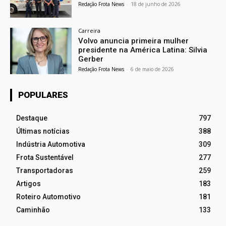
Redação Frota News
-
18 de junho de 2026
Carreira
Volvo anuncia primeira mulher
presidente na América Latina: Silvia
Gerber
Redação Frota News
-
6 de maio de 2026
POPULARES
Destaque
797
Últimas notícias
388
Indústria Automotiva
309
Frota Sustentável
277
Transportadoras
259
Artigos
183
Roteiro Automotivo
181
Caminhão
133