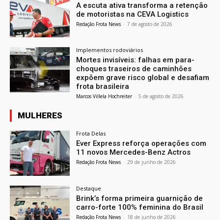
A escuta ativa transforma a retenção
de motoristas na CEVA Logistics
Redação Frota News
-
7 de agosto de 2026
Implementos rodoviários
Mortes invisíveis: falhas em para-
choques traseiros de caminhões
expõem grave risco global e desafiam
frota brasileira
Marcos Villela Hochreiter
-
5 de agosto de 2026
MULHERES
Frota Delas
Ever Express reforça operações com
11 novos Mercedes-Benz Actros
Redação Frota News
-
29 de junho de 2026
Destaque
Brink’s forma primeira guarnição de
carro-forte 100% feminina do Brasil
Redação Frota News
-
18 de junho de 2026