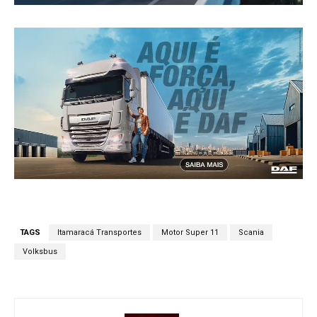
TAGS
Itamaracá Transportes
Motor Super 11
Scania
Volksbus