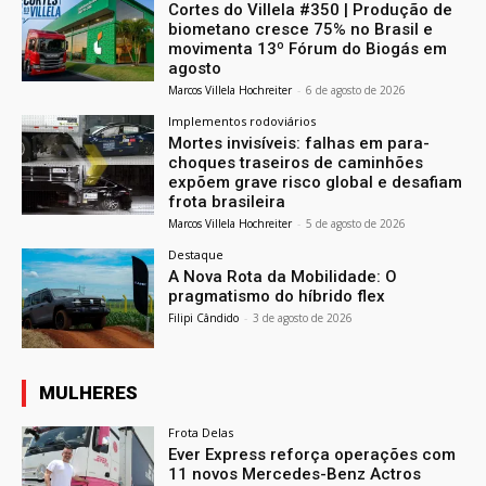
Cortes do Villela #350 | Produção de
biometano cresce 75% no Brasil e
movimenta 13º Fórum do Biogás em
agosto
Marcos Villela Hochreiter
-
6 de agosto de 2026
Implementos rodoviários
Mortes invisíveis: falhas em para-
choques traseiros de caminhões
expõem grave risco global e desafiam
frota brasileira
Marcos Villela Hochreiter
-
5 de agosto de 2026
Destaque
A Nova Rota da Mobilidade: O
pragmatismo do híbrido flex
Filipi Cândido
-
3 de agosto de 2026
MULHERES
Frota Delas
Ever Express reforça operações com
11 novos Mercedes-Benz Actros