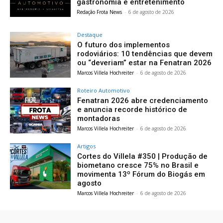
gastronomia e entretenimento
Redação Frota News
-
6 de agosto de 2026
Destaque
O futuro dos implementos
rodoviários: 10 tendências que devem
ou “deveriam” estar na Fenatran 2026
Marcos Villela Hochreiter
-
6 de agosto de 2026
Roteiro Automotivo
Fenatran 2026 abre credenciamento
e anuncia recorde histórico de
montadoras
Marcos Villela Hochreiter
-
6 de agosto de 2026
Artigos
Cortes do Villela #350 | Produção de
biometano cresce 75% no Brasil e
movimenta 13º Fórum do Biogás em
agosto
Marcos Villela Hochreiter
-
6 de agosto de 2026