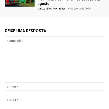
agosto
Marcos Villela Hochreiter
-
6 de agosto de 2026
DEIXE UMA RESPOSTA
Comentário:
No
E-
mai