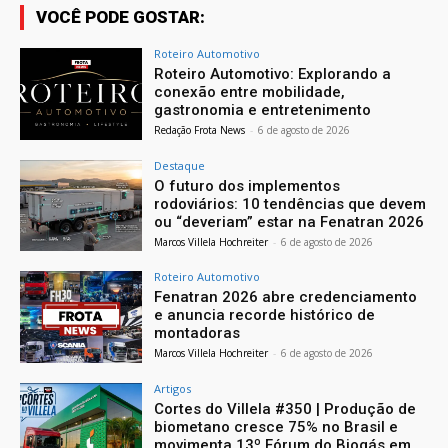
VOCÊ PODE GOSTAR:
Roteiro Automotivo
Roteiro Automotivo: Explorando a
conexão entre mobilidade,
gastronomia e entretenimento
Redação Frota News
-
6 de agosto de 2026
Destaque
O futuro dos implementos
rodoviários: 10 tendências que devem
ou “deveriam” estar na Fenatran 2026
Marcos Villela Hochreiter
-
6 de agosto de 2026
Roteiro Automotivo
Fenatran 2026 abre credenciamento
e anuncia recorde histórico de
montadoras
Marcos Villela Hochreiter
-
6 de agosto de 2026
Artigos
Cortes do Villela #350 | Produção de
biometano cresce 75% no Brasil e
movimenta 13º Fórum do Biogás em