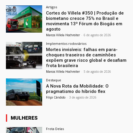
Artigos
Cortes do Villela #350 | Produção de
biometano cresce 75% no Brasil e
movimenta 13º Fórum do Biogás em
agosto
Marcos Villela Hochreiter
-
6 de agosto de 2026
Implementos rodoviários
Mortes invisíveis: falhas em para-
choques traseiros de caminhões
expõem grave risco global e desafiam
frota brasileira
Marcos Villela Hochreiter
-
5 de agosto de 2026
Destaque
A Nova Rota da Mobilidade: O
pragmatismo do híbrido flex
Filipi Cândido
-
3 de agosto de 2026
MULHERES
Frota Delas