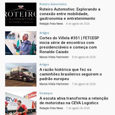
Roteiro Automotivo
Roteiro Automotivo: Explorando a
conexão entre mobilidade,
gastronomia e entretenimento
Redação Frota News
-
8 de agosto de 2026
Artigos
Cortes do Villela #351 | FETCESP
inicia série de encontros com
presidenciáveis e começa com
Ronaldo Caiado
Marcos Villela Hochreiter
-
8 de agosto de 2026
Artigos
A razão histórica que fez os
caminhões brasileiros seguirem o
padrão europeu
Marcos Villela Hochreiter
-
7 de agosto de 2026
Destaque
A escuta ativa transforma a retenção
de motoristas na CEVA Logistics
Redação Frota News
-
7 de agosto de 2026