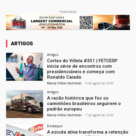
- Publicidade -
ARTIGOS
Artigos
Cortes do Villela #351 | FETCESP
inicia série de encontros com
presidenciáveis e começa com
Ronaldo Caiado
Marcos Villela Hochreiter
-
8 de agosto de 2026
Artigos
A razão histórica que fez os
caminhões brasileiros seguirem o
padrão europeu
Marcos Villela Hochreiter
-
7 de agosto de 2026
Destaque
A escuta ativa transforma a retenção