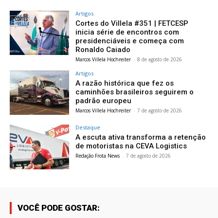
Artigos
Cortes do Villela #351 | FETCESP
inicia série de encontros com
presidenciáveis e começa com
Ronaldo Caiado
Marcos Villela Hochreiter
-
8 de agosto de 2026
Artigos
A razão histórica que fez os
caminhões brasileiros seguirem o
padrão europeu
Marcos Villela Hochreiter
-
7 de agosto de 2026
Destaque
A escuta ativa transforma a retenção
de motoristas na CEVA Logistics
Redação Frota News
-
7 de agosto de 2026
VOCÊ PODE GOSTAR: