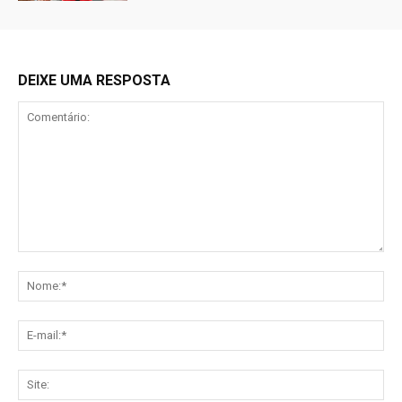
DEIXE UMA RESPOSTA
Comentário:
No
E-
mai
Sit