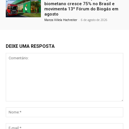
biometano cresce 75% no Brasil e
movimenta 13º Fórum do Biogás em
agosto
Marcos Villela Hochreiter
-
6 de agosto de 2026
DEIXE UMA RESPOSTA
Comentário:
No
E-