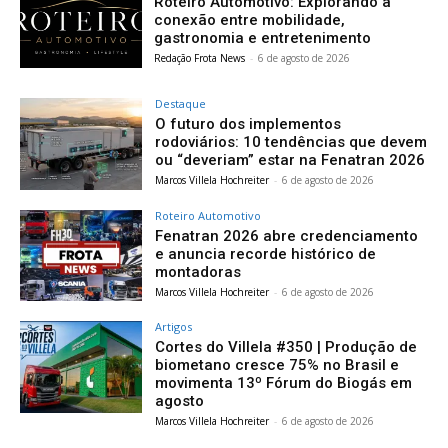
Roteiro Automotivo: Explorando a
conexão entre mobilidade,
gastronomia e entretenimento
Redação Frota News
-
6 de agosto de 2026
Destaque
O futuro dos implementos
rodoviários: 10 tendências que devem
ou “deveriam” estar na Fenatran 2026
Marcos Villela Hochreiter
-
6 de agosto de 2026
Roteiro Automotivo
Fenatran 2026 abre credenciamento
e anuncia recorde histórico de
montadoras
Marcos Villela Hochreiter
-
6 de agosto de 2026
Artigos
Cortes do Villela #350 | Produção de
biometano cresce 75% no Brasil e
movimenta 13º Fórum do Biogás em
agosto
Marcos Villela Hochreiter
-
6 de agosto de 2026