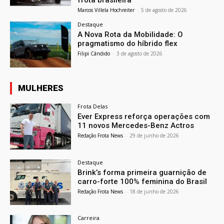
frota brasileira
Marcos Villela Hochreiter
-
5 de agosto de 2026
Destaque
A Nova Rota da Mobilidade: O
pragmatismo do híbrido flex
Filipi Cândido
-
3 de agosto de 2026
MULHERES
Frota Delas
Ever Express reforça operações com
11 novos Mercedes-Benz Actros
Redação Frota News
-
29 de junho de 2026
Destaque
Brink’s forma primeira guarnição de
carro-forte 100% feminina do Brasil
Redação Frota News
-
18 de junho de 2026
Carreira