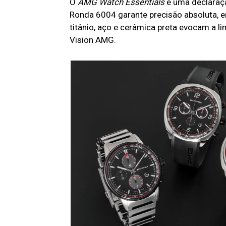
O
AMG Watch Essentials
é uma declaraç
Ronda 6004 garante precisão absoluta, e
titânio, aço e cerâmica preta evocam a 
Vision AMG.