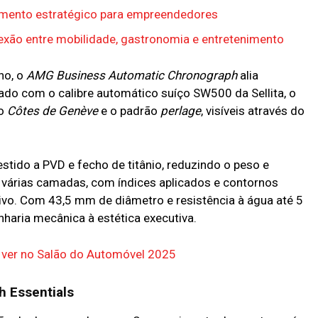
timento estratégico para empreendedores
exão entre mobilidade, gastronomia e entretenimento
ho, o
AMG Business Automatic Chronograph
alia
pado com o calibre automático suíço SW500 da Sellita, o
to
Côtes de Genève
e o padrão
perlage
, visíveis através do
estido a PVD e fecho de titânio, reduzindo o peso e
várias camadas, com índices aplicados e contornos
tivo. Com 43,5 mm de diâmetro e resistência à água até 5
haria mecânica à estética executiva.
 ver no Salão do Automóvel 2025
h Essentials