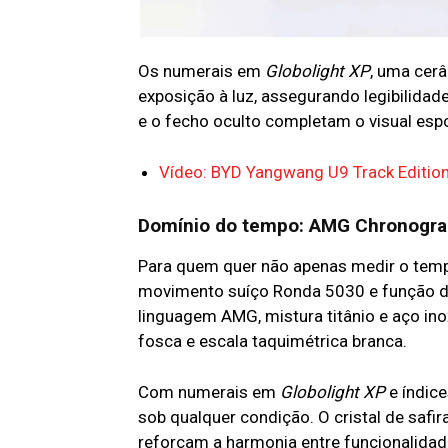
Os numerais em
Globolight XP
, uma cer
exposição à luz, assegurando legibilidade
e o fecho oculto completam o visual espo
Vídeo: BYD Yangwang U9 Track Edition
Domínio do tempo: AMG Chronograp
Para quem quer não apenas medir o tem
movimento suíço Ronda 5030 e função de
linguagem AMG, mistura titânio e aço in
fosca e escala taquimétrica branca.
Com numerais em
Globolight XP
e índic
sob qualquer condição. O cristal de safir
reforçam a harmonia entre funcionalidade