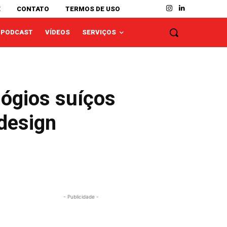
E
CONTATO
TERMOS DE USO
PODCAST
VÍDEOS
SERVIÇOS
ógios suíços
design
- Publicidade -