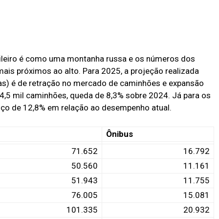
leiro é como uma montanha russa e os números dos
is próximos ao alto. Para 2025, a projeção realizada
as) é de retração no mercado de caminhões e expansão
14,5 mil caminhões, queda de 8,3% sobre 2024. Já para os
anço de 12,8% em relação ao desempenho atual.
Ônibus
71.652
16.792
50.560
11.161
51.943
11.755
76.005
15.081
101.335
20.932