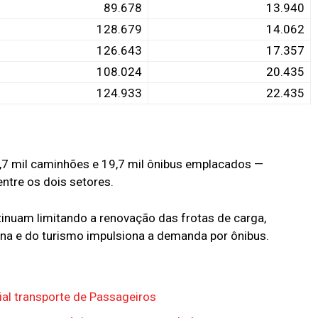
89.678
13.940
128.679
14.062
126.643
17.357
108.024
20.435
124.933
22.435
4,7 mil caminhões e 19,7 mil ônibus emplacados —
tre os dois setores.
tinuam limitando a renovação das frotas de carga,
na e do turismo impulsiona a demanda por ônibus.
ial transporte de Passageiros