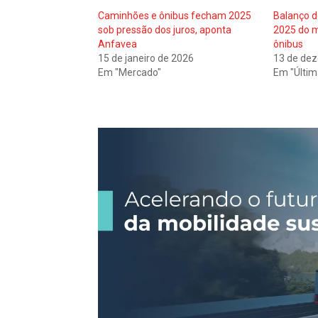
Caminhões e ônibus fecham 2025
Balanço d
sob pressão dos juros, aponta
2025 do 
Anfavea
ônibus
15 de janeiro de 2026
13 de de
Em "Mercado"
Em "Últim