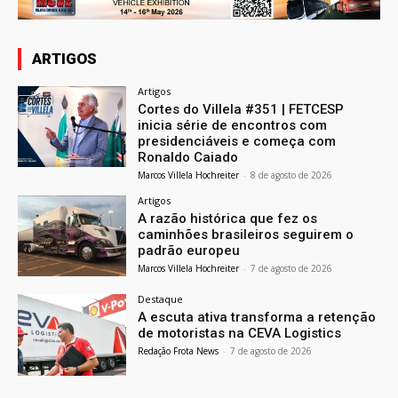
ARTIGOS
Artigos
Cortes do Villela #351 | FETCESP
inicia série de encontros com
presidenciáveis e começa com
Ronaldo Caiado
Marcos Villela Hochreiter
-
8 de agosto de 2026
Artigos
A razão histórica que fez os
caminhões brasileiros seguirem o
padrão europeu
Marcos Villela Hochreiter
-
7 de agosto de 2026
Destaque
A escuta ativa transforma a retenção
de motoristas na CEVA Logistics
Redação Frota News
-
7 de agosto de 2026