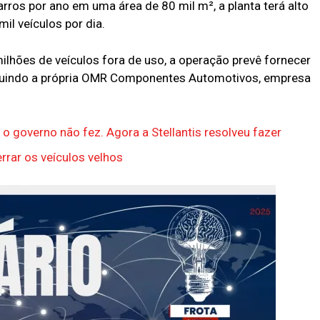
rros por ano em uma área de 80 mil m², a planta terá alto
l veículos por dia.
ilhões de veículos fora de uso, a operação prevê fornecer
ncluindo a própria OMR Componentes Automotivos, empresa
o governo não fez. Agora a Stellantis resolveu fazer
rrar os veículos velhos