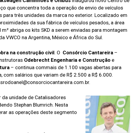
lkswagen Caminhões e Ônibus
inaugurou novo Centro de
ço que concentra toda a operação de envio de veículos
para três unidades da marca no exterior. Localizado em
proximidades da sua fábrica de veículos pesados, a área
l m² abriga os kits SKD a serem enviadas para montagem
 da VWCO na Argentina, México e África do Sul.
bra na construção civil
. O
Consórcio Cantareira
–
nstrutoras
Odebrecht Engenharia e Construção
e
tura
– continua commais de 1.100 vagas abertas para
a, com salários que variam de R$ 2.500 a R$ 6.000.
asrodoanel@consorciocantareira.com.br.
r da unidade de Catalisadores
edendo Stephan Blumrich. Nesta
iderar as operações deste segmento