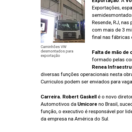
Exportação
. A
Vo
Exportações, espa
semidesmontados 
Resende, RJ, nas 
com mais de 3 mi
final nas fábricas
Caminhões VW
desmontados para
Falta de mão de o
exportação
formado pelas co
Renea Infraestru
diversas funções operacionais nesta obr
Curriculos podem ser enviados para vag
Carreira. Robert Gaskell
é o novo direto
Automotivos da
Umicore
no Brasil, suc
função, o executivo é responsável por l
da empresa na América do Sul.