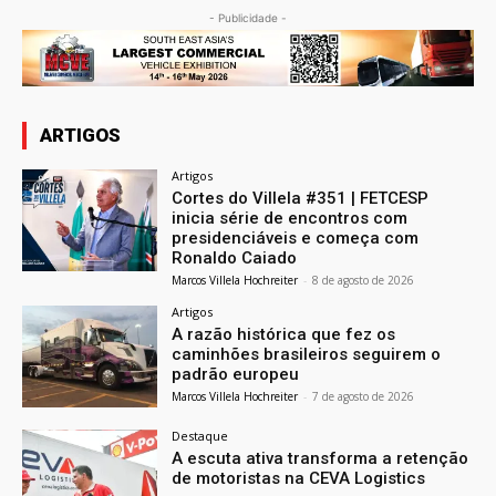
- Publicidade -
ARTIGOS
Artigos
Cortes do Villela #351 | FETCESP
inicia série de encontros com
presidenciáveis e começa com
Ronaldo Caiado
Marcos Villela Hochreiter
-
8 de agosto de 2026
Artigos
A razão histórica que fez os
caminhões brasileiros seguirem o
padrão europeu
Marcos Villela Hochreiter
-
7 de agosto de 2026
Destaque
A escuta ativa transforma a retenção
de motoristas na CEVA Logistics