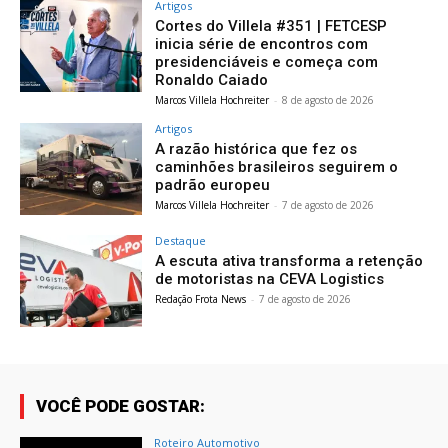
Artigos
Cortes do Villela #351 | FETCESP
inicia série de encontros com
presidenciáveis e começa com
Ronaldo Caiado
Marcos Villela Hochreiter
-
8 de agosto de 2026
Artigos
A razão histórica que fez os
caminhões brasileiros seguirem o
padrão europeu
Marcos Villela Hochreiter
-
7 de agosto de 2026
Destaque
A escuta ativa transforma a retenção
de motoristas na CEVA Logistics
Redação Frota News
-
7 de agosto de 2026
VOCÊ PODE GOSTAR:
Roteiro Automotivo