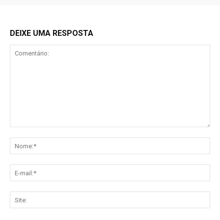
DEIXE UMA RESPOSTA
Comentário:
No
E-
mai
Sit