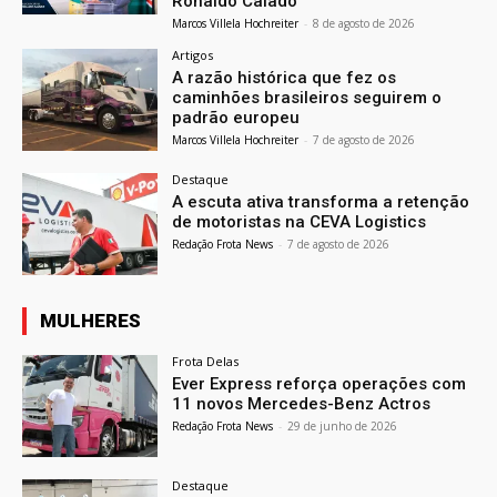
Ronaldo Caiado
Marcos Villela Hochreiter
-
8 de agosto de 2026
Artigos
A razão histórica que fez os
caminhões brasileiros seguirem o
padrão europeu
Marcos Villela Hochreiter
-
7 de agosto de 2026
Destaque
A escuta ativa transforma a retenção
de motoristas na CEVA Logistics
Redação Frota News
-
7 de agosto de 2026
MULHERES
Frota Delas
Ever Express reforça operações com
11 novos Mercedes-Benz Actros
Redação Frota News
-
29 de junho de 2026
Destaque