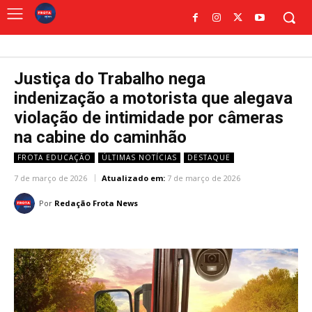
Justiça do Trabalho nega
indenização a motorista que alegava
violação de intimidade por câmeras
na cabine do caminhão
FROTA EDUCAÇÃO
ÚLTIMAS NOTÍCIAS
DESTAQUE
7 de março de 2026
Atualizado em:
7 de março de 2026
Por
Redação Frota News