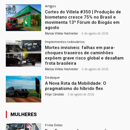
Artigos
Cortes do Villela #350 | Produção de
biometano cresce 75% no Brasil e
movimenta 13º Fórum do Biogás em
agosto
Marcos Villela Hochreiter
-
6 de agosto de 2026
Implementos rodoviários
Mortes invisíveis: falhas em para-
choques traseiros de caminhões
expõem grave risco global e desafiam
frota brasileira
Marcos Villela Hochreiter
-
5 de agosto de 2026
Destaque
A Nova Rota da Mobilidade: O
pragmatismo do híbrido flex
Filipi Cândido
-
3 de agosto de 2026
MULHERES
Frota Delas