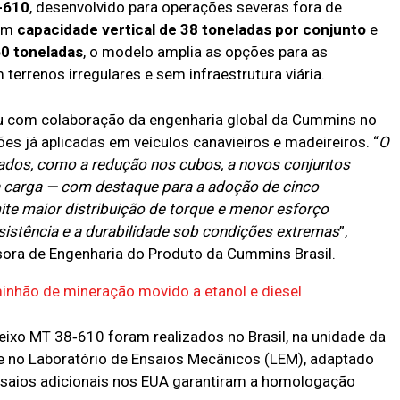
-610
, desenvolvido para operações severas fora de
Com
capacidade vertical de 38 toneladas por conjunto
e
0 toneladas
, o modelo amplia as opções para as
rrenos irregulares e sem infraestrutura viária.
 com colaboração da engenharia global da Cummins no
s já aplicadas em veículos canavieiros e madeireiros. “
O
ados, como a redução nos cubos, a novos conjuntos
 carga — com destaque para a adoção de cinco
ite maior distribuição de torque e menor esforço
esistência e a durabilidade sob condições extremas
”,
isora de Engenharia do Produto da Cummins Brasil.
nhão de mineração movido a etanol e diesel
eixo MT 38‑610 foram realizados no Brasil, na unidade da
 no Laboratório de Ensaios Mecânicos (LEM), adaptado
Ensaios adicionais nos EUA garantiram a homologação