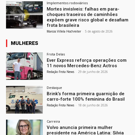
Implementos rodoviários
Mortes invisíveis: falhas em para-
choques traseiros de caminhões
expõem grave risco global e desafiam
frota brasileira
Marcos Villela Hochreiter
-
5 de agosto de 2026
MULHERES
Frota Delas
Ever Express reforça operações com
11 novos Mercedes-Benz Actros
Redação Frota News
-
29 de junho de 2026
Destaque
Brink’s forma primeira guarnição de
carro-forte 100% feminina do Brasil
Redação Frota News
-
18 de junho de 2026
Carreira
Volvo anuncia primeira mulher
presidente na América Latina: Silvia