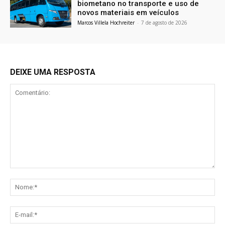
biometano no transporte e uso de
novos materiais em veículos
Marcos Villela Hochreiter
-
7 de agosto de 2026
DEIXE UMA RESPOSTA
Comentário:
No
E-
mai