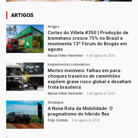
ARTIGOS
Artigos
Cortes do Villela #350 | Produção de
biometano cresce 75% no Brasil e
movimenta 13º Fórum do Biogás em
agosto
Marcos Villela Hochreiter
-
6 de agosto de 2026
Implementos rodoviários
Mortes invisíveis: falhas em para-
choques traseiros de caminhões
expõem grave risco global e desafiam
frota brasileira
Marcos Villela Hochreiter
-
5 de agosto de 2026
Destaque
A Nova Rota da Mobilidade: O
pragmatismo do híbrido flex
Filipi Cândido
-
3 de agosto de 2026