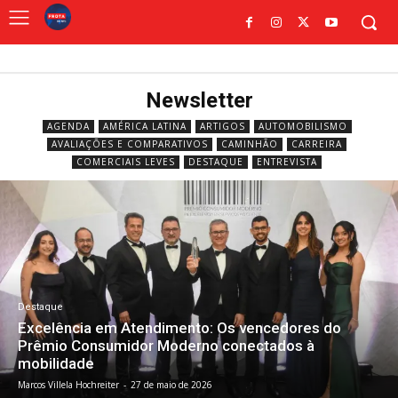
Newsletter
AGENDA
AMÉRICA LATINA
ARTIGOS
AUTOMOBILISMO
AVALIAÇÕES E COMPARATIVOS
CAMINHÃO
CARREIRA
COMERCIAIS LEVES
DESTAQUE
ENTREVISTA
Destaque
Excelência em Atendimento: Os vencedores do
Prêmio Consumidor Moderno conectados à
mobilidade
Marcos Villela Hochreiter
-
27 de maio de 2026