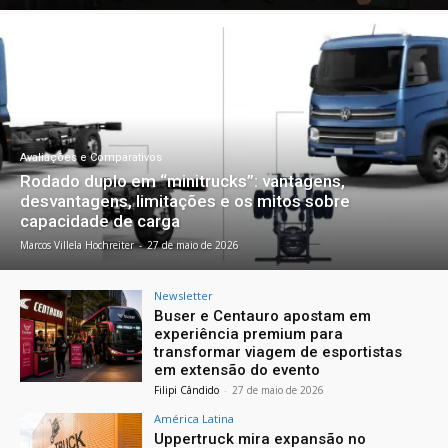
Avaliações e Comparativos
Rodado duplo em “minitrucks”: vantagens,
desvantagens, limitações e os mitos sobre
capacidade de carga
Marcos Villela Hochreiter
-
27 de maio de 2026
Newsletter
Buser e Centauro apostam em
experiência premium para
transformar viagem de esportistas
em extensão do evento
Filipi Cândido
-
27 de maio de 2026
América Latina
Uppertruck mira expansão no