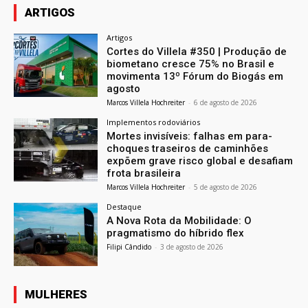
ARTIGOS
Artigos
Cortes do Villela #350 | Produção de
biometano cresce 75% no Brasil e
movimenta 13º Fórum do Biogás em
agosto
Marcos Villela Hochreiter
-
6 de agosto de 2026
Implementos rodoviários
Mortes invisíveis: falhas em para-
choques traseiros de caminhões
expõem grave risco global e desafiam
frota brasileira
Marcos Villela Hochreiter
-
5 de agosto de 2026
Destaque
A Nova Rota da Mobilidade: O
pragmatismo do híbrido flex
Filipi Cândido
-
3 de agosto de 2026
MULHERES