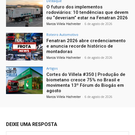
Destaque
O futuro dos implementos
rodoviários: 10 tendências que devem
ou “deveriam” estar na Fenatran 2026
Marcos Villela Hochreiter
-
6 de agosto de 2026
Roteiro Automotivo
Fenatran 2026 abre credenciamento
e anuncia recorde histórico de
montadoras
Marcos Villela Hochreiter
-
6 de agosto de 2026
Artigos
Cortes do Villela #350 | Produção de
biometano cresce 75% no Brasil e
movimenta 13º Fórum do Biogás em
agosto
Marcos Villela Hochreiter
-
6 de agosto de 2026
DEIXE UMA RESPOSTA