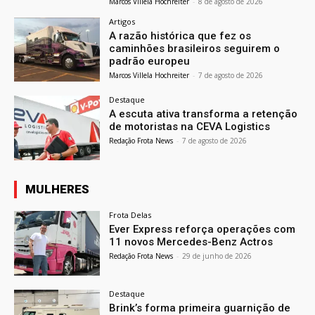
Marcos Villela Hochreiter
-
8 de agosto de 2026
Artigos
A razão histórica que fez os
caminhões brasileiros seguirem o
padrão europeu
Marcos Villela Hochreiter
-
7 de agosto de 2026
Destaque
A escuta ativa transforma a retenção
de motoristas na CEVA Logistics
Redação Frota News
-
7 de agosto de 2026
MULHERES
Frota Delas
Ever Express reforça operações com
11 novos Mercedes-Benz Actros
Redação Frota News
-
29 de junho de 2026
Destaque
Brink’s forma primeira guarnição de