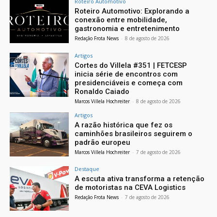
Roteiro Automotivo
Roteiro Automotivo: Explorando a
conexão entre mobilidade,
gastronomia e entretenimento
Redação Frota News
-
8 de agosto de 2026
Artigos
Cortes do Villela #351 | FETCESP
inicia série de encontros com
presidenciáveis e começa com
Ronaldo Caiado
Marcos Villela Hochreiter
-
8 de agosto de 2026
Artigos
A razão histórica que fez os
caminhões brasileiros seguirem o
padrão europeu
Marcos Villela Hochreiter
-
7 de agosto de 2026
Destaque
A escuta ativa transforma a retenção
de motoristas na CEVA Logistics
Redação Frota News
-
7 de agosto de 2026