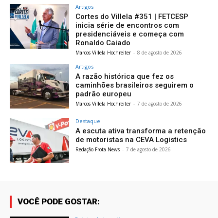
Artigos
Cortes do Villela #351 | FETCESP
inicia série de encontros com
presidenciáveis e começa com
Ronaldo Caiado
Marcos Villela Hochreiter
-
8 de agosto de 2026
Artigos
A razão histórica que fez os
caminhões brasileiros seguirem o
padrão europeu
Marcos Villela Hochreiter
-
7 de agosto de 2026
Destaque
A escuta ativa transforma a retenção
de motoristas na CEVA Logistics
Redação Frota News
-
7 de agosto de 2026
VOCÊ PODE GOSTAR: