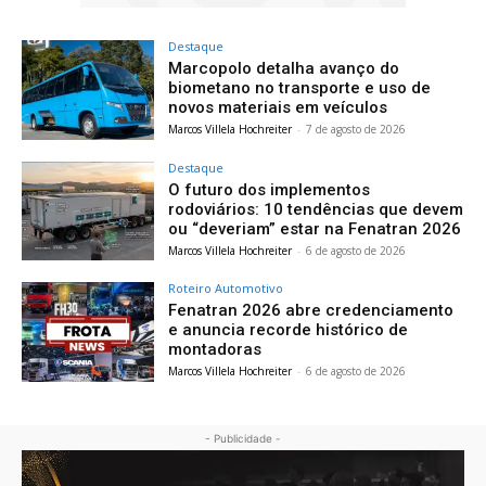
Destaque
Marcopolo detalha avanço do
biometano no transporte e uso de
novos materiais em veículos
Marcos Villela Hochreiter
-
7 de agosto de 2026
Destaque
O futuro dos implementos
rodoviários: 10 tendências que devem
ou “deveriam” estar na Fenatran 2026
Marcos Villela Hochreiter
-
6 de agosto de 2026
Roteiro Automotivo
Fenatran 2026 abre credenciamento
e anuncia recorde histórico de
montadoras
Marcos Villela Hochreiter
-
6 de agosto de 2026
- Publicidade -