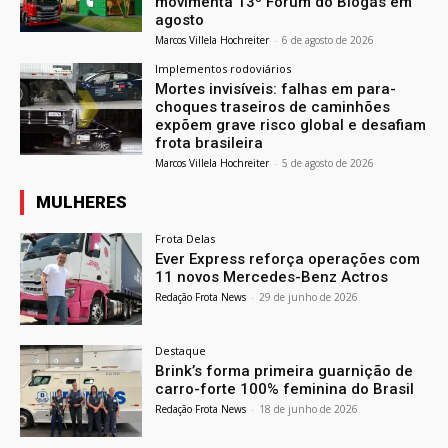
movimenta 13º Fórum do Biogás em
agosto
Marcos Villela Hochreiter
-
6 de agosto de 2026
Implementos rodoviários
Mortes invisíveis: falhas em para-
choques traseiros de caminhões
expõem grave risco global e desafiam
frota brasileira
Marcos Villela Hochreiter
-
5 de agosto de 2026
MULHERES
Frota Delas
Ever Express reforça operações com
11 novos Mercedes-Benz Actros
Redação Frota News
-
29 de junho de 2026
Destaque
Brink’s forma primeira guarnição de
carro-forte 100% feminina do Brasil
Redação Frota News
-
18 de junho de 2026