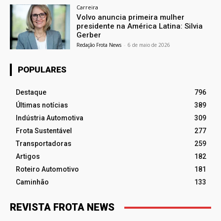
Carreira
Volvo anuncia primeira mulher
presidente na América Latina: Silvia
Gerber
Redação Frota News
-
6 de maio de 2026
POPULARES
Destaque
796
Últimas notícias
389
Indústria Automotiva
309
Frota Sustentável
277
Transportadoras
259
Artigos
182
Roteiro Automotivo
181
Caminhão
133
REVISTA FROTA NEWS