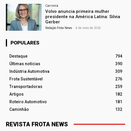
Carreira
Volvo anuncia primeira mulher
presidente na América Latina: Silvia
Gerber
Redação Frota News
-
6 de maio de 2026
POPULARES
Destaque
794
Últimas notícias
390
Indústria Automotiva
309
Frota Sustentável
276
Transportadoras
259
Artigos
182
Roteiro Automotivo
181
Caminhão
132
REVISTA FROTA NEWS