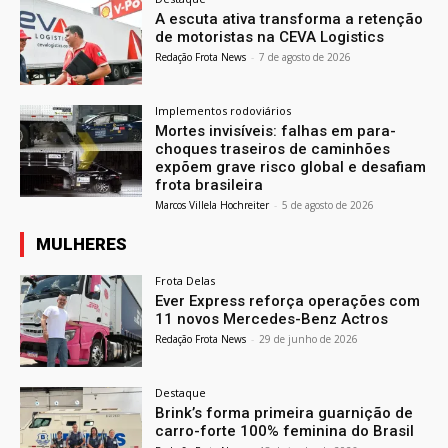
A escuta ativa transforma a retenção
de motoristas na CEVA Logistics
Redação Frota News
-
7 de agosto de 2026
Implementos rodoviários
Mortes invisíveis: falhas em para-
choques traseiros de caminhões
expõem grave risco global e desafiam
frota brasileira
Marcos Villela Hochreiter
-
5 de agosto de 2026
MULHERES
Frota Delas
Ever Express reforça operações com
11 novos Mercedes-Benz Actros
Redação Frota News
-
29 de junho de 2026
Destaque
Brink’s forma primeira guarnição de
carro-forte 100% feminina do Brasil