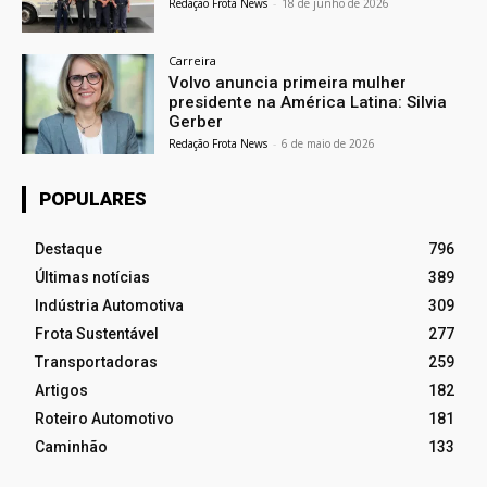
Redação Frota News
-
18 de junho de 2026
Carreira
Volvo anuncia primeira mulher
presidente na América Latina: Silvia
Gerber
Redação Frota News
-
6 de maio de 2026
POPULARES
Destaque
796
Últimas notícias
389
Indústria Automotiva
309
Frota Sustentável
277
Transportadoras
259
Artigos
182
Roteiro Automotivo
181
Caminhão
133