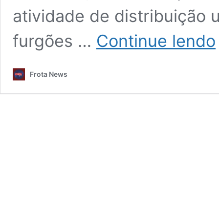
atividade de distribuição
F
furgões …
Continue lendo
l
c
Frota News
p
p
c
f
l
u